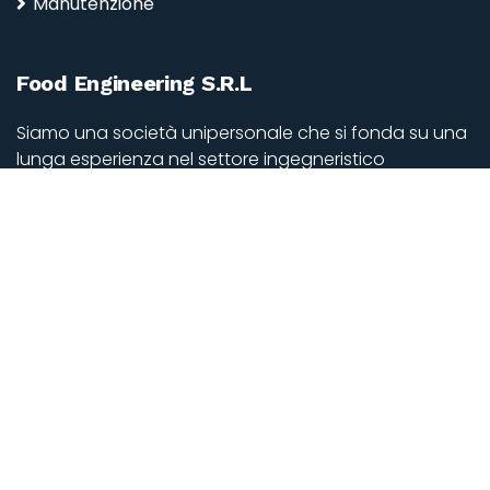
Manutenzione
Food Engineering S.r.l
Siamo una società unipersonale che si fonda su una
lunga esperienza nel settore ingegneristico
dell’industria alimentare.
Mettiamo a disposizione le nostre professionalità per
attività di consulenza e di assistenza tecnica, il tutto
garantito da un bagaglio di esperienze professionali
pluriennali e multidisciplinari.
© Copyright 2026 - Food Engineering S.r.l - P.IVA 05460320657 -
Made With
By
WeLabo